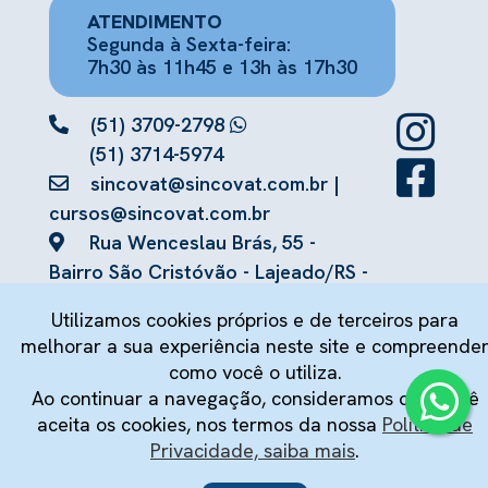
ATENDIMENTO
Segunda à Sexta-feira:
7h30 às 11h45 e 13h às 17h30
(51) 3709-2798
(51) 3714-5974
sincovat@sincovat.com.br
|
cursos@sincovat.com.br
Rua Wenceslau Brás, 55 -
Bairro São Cristóvão - Lajeado/RS -
CEP 95913-058
Utilizamos cookies próprios e de terceiros para
melhorar a sua experiência neste site e compreende
como você o utiliza.
Ao continuar a navegação, consideramos que você
aceita os cookies, nos termos da nossa
Política de
Copyright © 2025 - 2026 SINCOVAT - Sindicato dos
Privacidade, saiba mais
.
Contadores e Técnicos em Contabilidade do Vale do