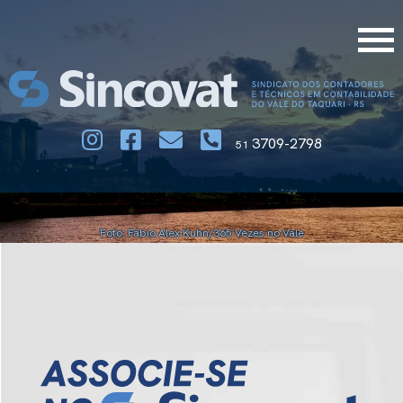
3709-2798
51
Foto: Fábio Alex Kuhn/365 Vezes no Vale