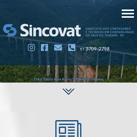
3709-2798
51
Foto: Fábio Alex Kuhn/365 Vezes no Vale