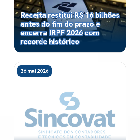
Receita restitui R$ 16 bilhões
antes do fim do prazo e
encerra IRPF 2026 com
recorde histórico
26 mai 2026