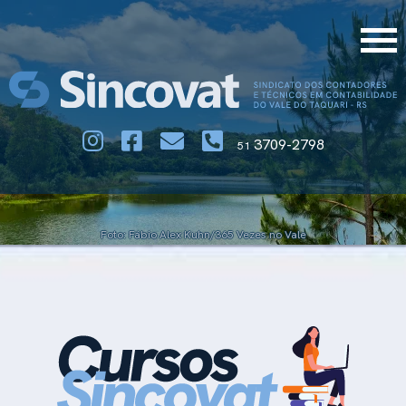
3709-2798
51
Foto: Fábio Alex Kuhn/365 Vezes no Vale